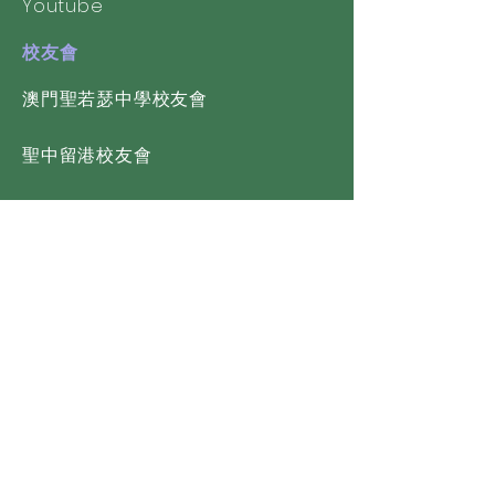
Youtube
校友會
​澳門聖若瑟中學校友會
聖中留港校友會
聖若瑟師範校友協進會
聯絡我們
聖若瑟教區中學第一校(Branch 1st)
幼稚園(中文部)及小學(中文部)
電話 tel: 2837 2905, 2831 8085
​傳真 fax: 2852 2645
地址 add: 望德聖母堂前地13號
(Adro de S. Lázaro, No.13)
聖若瑟教區中學第二校(Branch 2nd)
小學(英文部) 及中學(英文部）
電話 tel: 2827 0594, 2837 5954