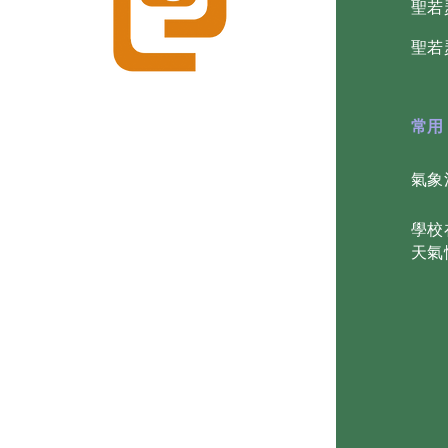
​聖
​聖
常用
氣象
學校
天氣