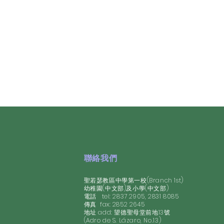
n)
tion)
聯絡我們
聖若瑟教區中學第一校(Branch 1st)
幼稚園(中文部)及小學(中文部)
電話 tel: 2837 2905, 2831 8085
​傳真 fax: 2852 2645
地址 add: 望德聖母堂前地13號
(Adro de S. Lázaro, No.13)