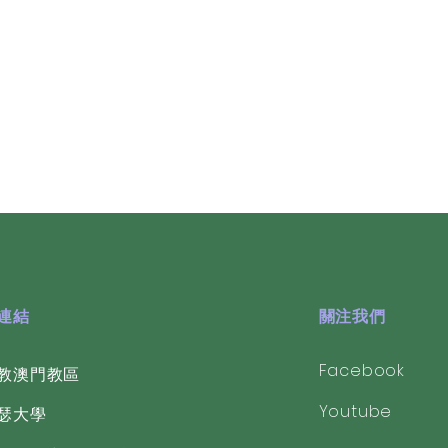
Secondary(English Sectio
Kindergarten(English Sec
中學(英文部)
幼稚園(英文部)
好連結
關注我們
Facebook
教澳門教區
Youtube
若瑟大學