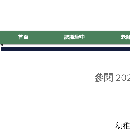
首頁
認識聖中
老
Log In
首
參閱 2
幼稚園