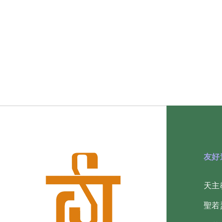
​友
天主
​聖