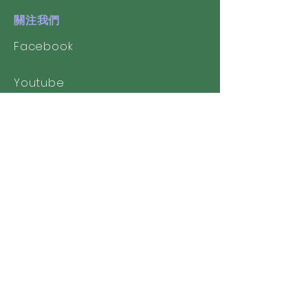
關注我們
Facebook
Youtube
校友會
​澳門聖若瑟中學校友會
聖中留港校友會
聖若瑟師範校友協進會
聯絡我們
聖若瑟教區中學第一校(Branch 1st)
幼稚園(中文部)及小學(中文部)
電話 tel: 2837 2905, 2831 8085