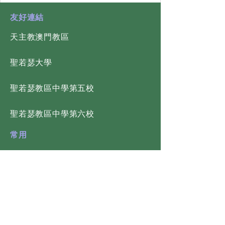
​友好連結
天主教澳門教區
​聖若瑟大學
​聖若瑟教區中學第五校
​聖若瑟教區中學第六校
常用
氣象消息
學校在熱帶氣旋、暴雨及特殊
天氣情況下所採取的措施
關注我們