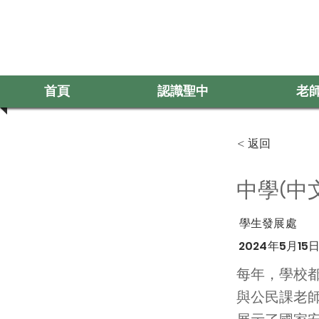
首頁
認識聖中
老
Log In
首
< 返回
中學(中
學生發展處
2024年5月15
每年，學校
與公民課老