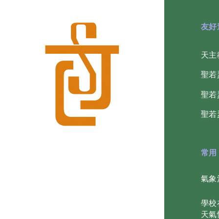
​友
天主
​聖
​聖
​聖
常用
氣象
學校
天氣