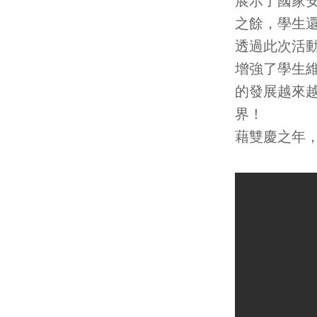
展示了國家
之餘，學生還
透過此次活
增強了學生
的發展越來
界！
藉雙慶之年，