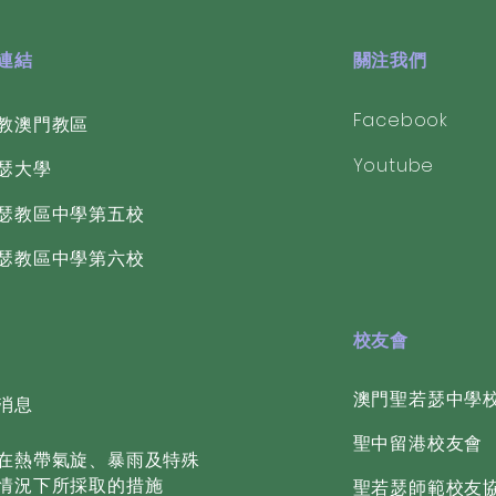
好連結
關注我們
Facebook
教澳門教區
Youtube
若瑟大學
若瑟教區中學第五校
若瑟教區中學第六校
校友會
​澳門聖若瑟中學
消息
聖中留港校友會
在熱帶氣旋、暴雨及特殊
情況下所採取的措施
聖若瑟師範校友