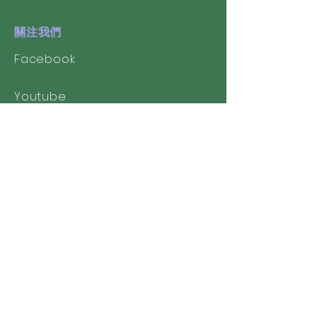
關注我們
Facebook
Youtube
校友會
​澳門聖若瑟中學校友會
聖中留港校友會
聖若瑟師範校友協進會
聯絡我們
聖若瑟教區中學第一校(Branch 1st)
幼稚園(中文部)及小學(中文部)