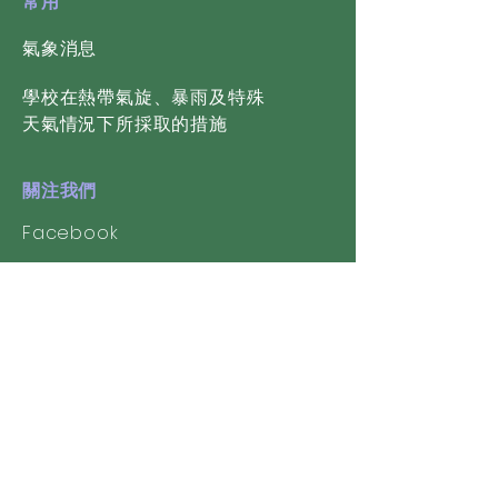
常用
氣象消息
學校在熱帶氣旋、暴雨及特殊
天氣情況下所採取的措施
關注我們
Facebook
Youtube
校友會
​澳門聖若瑟中學校友會
聖中留港校友會