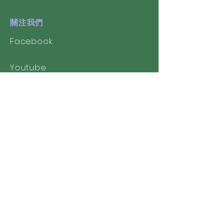
關注我們
Facebook
Youtube
校友會
​澳門聖若瑟中學校友會
聖中留港校友會
聖若瑟師範校友協進會
聯絡我們
聖若瑟教區中學第一校(Branch 1st)
幼稚園(中文部)及小學(中文部)