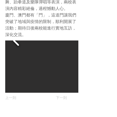
舞、跆拳道及樂隊彈唱等表演，兩校表
演內容精彩絕倫，過程憾動人心。
廈門、澳門都有「門」，這道門讓我們
突破了地域與疫情的限制，順利開展了
活動；期待日後兩校能進行實地互訪，
深化交流。
上一則
下一則