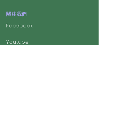
關注我們
Facebook
Youtube
校友會
​澳門聖若瑟中學校友會
聖中留港校友會
聖若瑟師範校友協進會
聯絡我們
聖若瑟教區中學第一校(Branch 1st)
幼稚園(中文部)及小學(中文部)