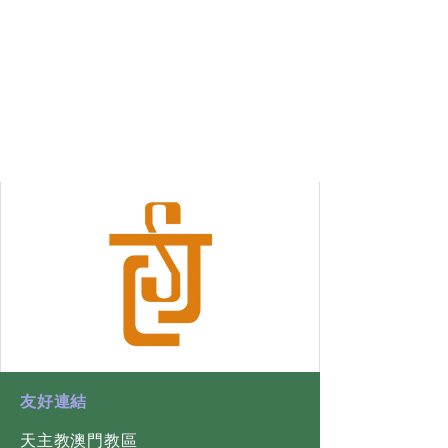
​友好連結
天主教澳門教區