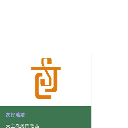
​友好連結
天主教澳門教區