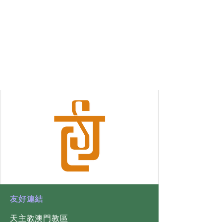
​友好連結
天主教澳門教區