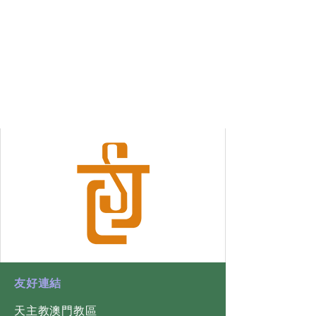
​友好連結
天主教澳門教區