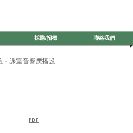
採購/招標
聯絡我們
採購/招標
聯絡我們
置 - 課室音響廣播設
連結
PDF