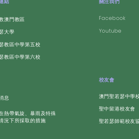
好連結
關注我們
Facebook
教澳門教區
Youtube
若瑟大學
若瑟教區中學第五校
若瑟教區中學第六校
校友會
​澳門聖若瑟中學
消息
聖中留港校友會
在熱帶氣旋、暴雨及特殊
情況下所採取的措施
聖若瑟師範校友