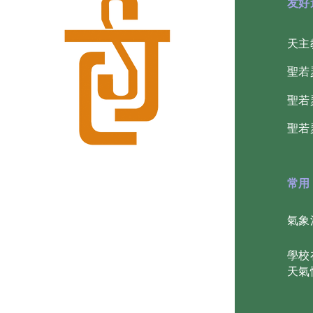
​友
天主
​聖
​聖
​聖
常用
氣象
學校
天氣