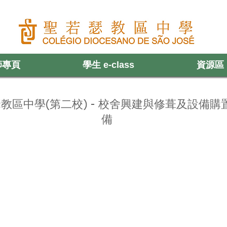
師專頁
學生 e-class
資源區
頁
認識聖中
老師專頁
學生 e-class
資源區
若瑟教區中學(第二校) - 校舍興建與修葺及設備購
備
項目