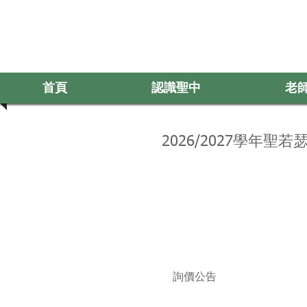
首頁
認識聖中
老
Log In
首
2026/2027學年聖
詢價公告